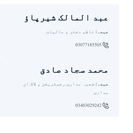
عبد المالک شیرپاؤ
عہدہ:
ناظم دفتر ، مالیات
03077185505
محمد سجاد صادق
عہدہ:
شعبہ مدارس رجسٹریشن و لاگ ان
مدارس
03403029242