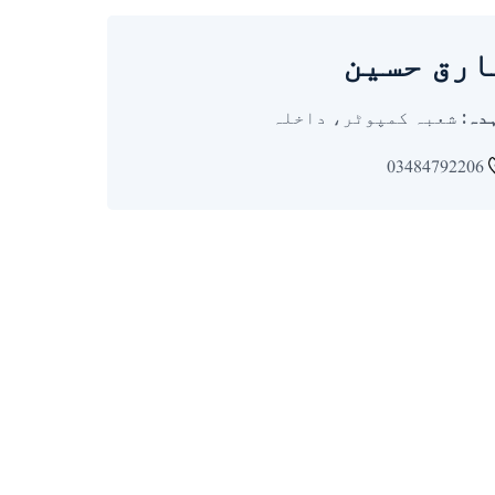
ارق حسین
دہ:
شعبہ کمپوٹر، داخلہ
03484792206