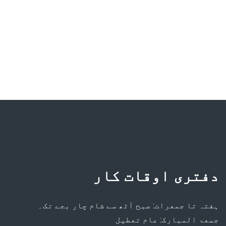
دفترى اوقات کار
ہفتہ تا جمعرات: صبح آٹھ سے شام چار بجے تک۔
جمعۃ المبارک: عام تعطیل