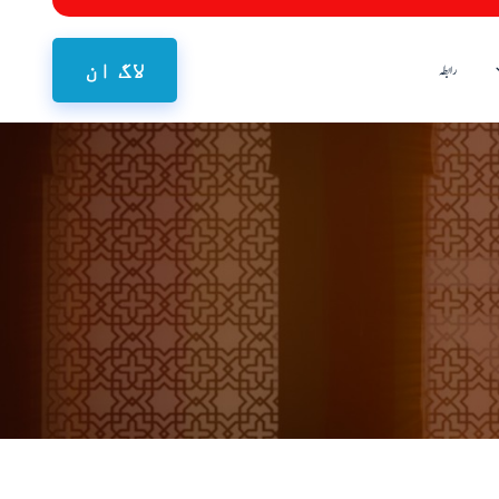
لاگ ان
رابطہ