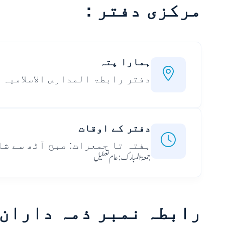
مرکزی دفتر :
ہمارا پتہ
دفتر رابطۃ المدارس الاسلامیہ 
دفتر کے اوقات
ہفتہ تا جمعرات: صبح آٹھ سے شا
جمعۃ المبارک: عام تعطیل
رابطہ نمبر ذمہ داران 