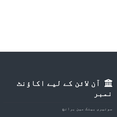
آن لائن کے لیے اکاؤنٹ
نمبر
سونیری بینک مین برانچ