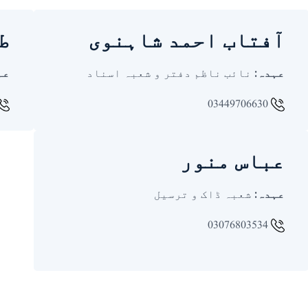
آفتاب احمد شاہنوی
ط
عہدہ:
نائب ناظم دفتر و شعبہ اسناد
عہ
03449706630
عباس منور
عہدہ:
شعبہ ڈاک و ترسیل
03076803534