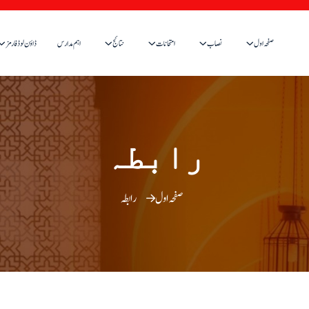
صفحہ اول
نصاب
امتحانات
نتائج
اہم مدارس
ڈاؤن لوڈ فارمز
رابطہ
صفحہ اول
رابطہ