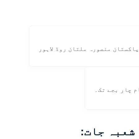
پاکستان منصورہ ملتان روڈ لاہور
م چار بجے تک۔
شعبہ جات: